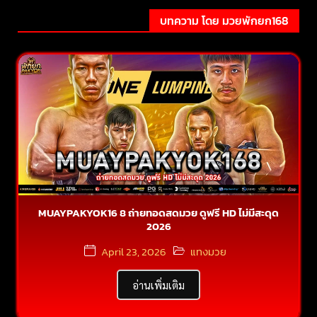
บทความ โดย มวยพักยก168
MUAYPAKYOK16 8 ถ่ายทอดสดมวย ดูฟรี HD ไม่มีสะดุด
2026
April 23, 2026
แทงมวย
อ่านเพิ่มเติม