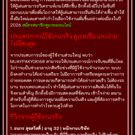
ให้ผู้เล่นสามารถวิเคราะห์เกมได้ลึกขึ้น อีกทั้งยังมีโปรโมชันที่
ออกแบบมาเพื่อเพิ่มโอกาสให้ผู้เล่นสามารถเริ่มต้นได้ง่ายขึ้น ทำให้
ทั้งมือใหม่และสายทำกำไรเลือกใช้งานเพิ่มขึ้นอย่างต่อเนื่องในปี
2026
สมัครสมาชิกดูมวยออนไลน์
ประสบการณ์ใช้งานจริง ดูมวยลื่น แทงง่าย
ไม่มีสะดุด
จากประสบการณ์ของผู้ใช้งานส่วนใหญ่ พบว่า
MUAYPAKYOK168 สามารถให้ประสบการณ์การรับชมที่ลื่นไหล
ไม่ว่าจะเป็นช่วงเวลาปกติหรือช่วงที่มีผู้ใช้งานจำนวนมาก ระบบ
ยังคงทำงานได้อย่างเสถียร ไม่มีอาการค้างหรือหลุดระหว่างการ
ถ่ายทอดสด การแทงมวยก็สามารถทำได้อย่างรวดเร็ว ไม่ต้องรอ
นาน ระบบตอบสนองไว ทำให้ผู้เล่นสามารถวางเดิมพันได้ทันใน
จังหวะสำคัญ อีกทั้งยังมีการแสดงผลที่ชัดเจน เข้าใจง่าย เหมาะ
สำหรับทั้งผู้ที่ต้องการดูมวยเพื่อความบันเทิง และผู้ที่ต้องการสร้าง
โอกาสในการทำกำไรควบคู่ไปด้วย
รีวิวจากผู้ใช้งานจริง
1. ธนกร สุขสวัสดิ์ | อายุ 32 | พนักงานบริษัท
“ผมลองดูมวยหลายเว็บแล้ว ที่นี่ลื่นสุด ภาพชัดจริง ไม่ดีเลย์เลย