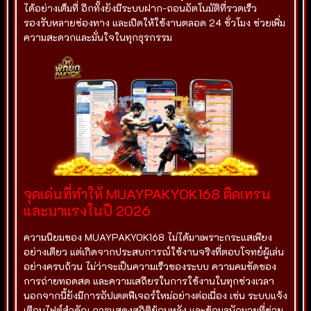
ได้อย่างเต็มที่ อีกทั้งยังมีระบบฝาก-ถอนอัตโนมัติที่รวดเร็ว
รองรับหลายช่องทาง และเปิดให้ใช้งานตลอด 24 ชั่วโมง ช่วยเพิ่ม
ความสะดวกและมั่นใจในทุกธุรกรรม
จุดเด่นที่ทำให้ MUAYPAKYOK168 ติดเทรน
และมาแรงในปี 2026
ความนิยมของ MUAYPAKYOK168 ไม่ได้มาเพราะกระแสเพียง
อย่างเดียว แต่เกิดจากประสบการณ์ใช้งานจริงที่ตอบโจทย์ผู้เล่น
อย่างครบถ้วน ไม่ว่าจะเป็นความเร็วของระบบ ความคมชัดของ
การถ่ายทอดสด และความเสถียรในการใช้งานในทุกช่วงเวลา
นอกจากนี้ยังมีการอัปเดตฟีเจอร์ใหม่อย่างต่อเนื่อง เช่น ระบบแจ้ง
เตือนไฟต์สำคัญ การแสดงสถิติย้อนหลัง และข้อมูลนักมวยที่ช่วย