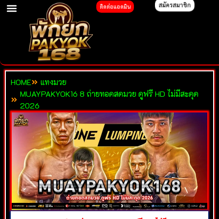
content
สมัครสมาชิก
ติดต่อแอดมิน
HOME
แทงมวย
MUAYPAKYOK16 8 ถ่ายทอดสดมวย ดูฟรี HD ไม่มีสะดุด
2026