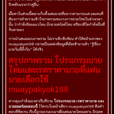
ถึงขยับแรงกว่าคู่อื่น
เนื้อหาในส่วนนี้เหมาะกับทั้งแฟนมวยที่อยากตามกระแส และคนที่
ต้องการทำความเข้าใจภาพรวมของวงการมวยไทยในช่วงเวลา
นั้น ว่ากำลังนิยมแนวไหน นักมวยสไตล์ไหน หรือเวทีใดกำลังเป็นที่
จับตามอง
การนำเสนอแบบภาพรวม ไม่เจาะลึกซับซ้อน ทำให้หน้าแรกของ
muaypakyok168 กลายเป็นแหล่งข้อมูลที่เปิดเข้ามาแล้ว “รู้เรื่อง
มวยวันนี้ทั้งวัน” ได้จริง
สรุปภาพรวม โปรแกรมมวย
ไทยและเรตราคามวยที่แฟน
มวยเลือกใช้
muaypakyok168
หากคุณกำลังมองหาเว็บที่รวม
โปรแกรมมวย เรตราคามวย และ
มวยยอดนิยมตอนนี้
ไว้ครบในหน้าเดียว muaypakyok168 คือคำ
ตอบที่ชัดเจน เว็บนี้ถูกออกแบบมาเพื่อแฟนมวยโดยเฉพาะ อัปเดต