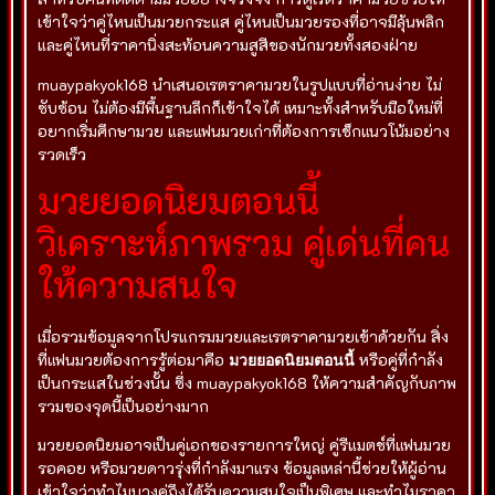
เข้าใจว่าคู่ไหนเป็นมวยกระแส คู่ไหนเป็นมวยรองที่อาจมีลุ้นพลิก
และคู่ไหนที่ราคานิ่งสะท้อนความสูสีของนักมวยทั้งสองฝ่าย
muaypakyok168 นำเสนอเรตราคามวยในรูปแบบที่อ่านง่าย ไม่
ซับซ้อน ไม่ต้องมีพื้นฐานลึกก็เข้าใจได้ เหมาะทั้งสำหรับมือใหม่ที่
อยากเริ่มศึกษามวย และแฟนมวยเก่าที่ต้องการเช็กแนวโน้มอย่าง
รวดเร็ว
มวยยอดนิยมตอนนี้
วิเคราะห์ภาพรวม คู่เด่นที่คน
ให้ความสนใจ
เมื่อรวมข้อมูลจากโปรแกรมมวยและเรตราคามวยเข้าด้วยกัน สิ่ง
ที่แฟนมวยต้องการรู้ต่อมาคือ
มวยยอดนิยมตอนนี้
หรือคู่ที่กำลัง
เป็นกระแสในช่วงนั้น ซึ่ง muaypakyok168 ให้ความสำคัญกับภาพ
รวมของจุดนี้เป็นอย่างมาก
มวยยอดนิยมอาจเป็นคู่เอกของรายการใหญ่ คู่รีแมตช์ที่แฟนมวย
รอคอย หรือมวยดาวรุ่งที่กำลังมาแรง ข้อมูลเหล่านี้ช่วยให้ผู้อ่าน
เข้าใจว่าทำไมบางคู่ถึงได้รับความสนใจเป็นพิเศษ และทำไมราคา