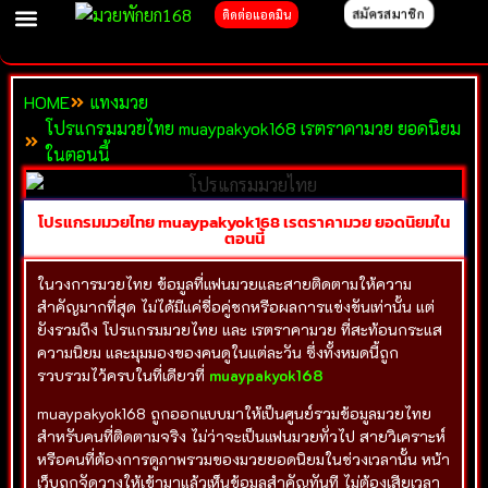
content
สมัครสมาชิก
ติดต่อแอดมิน
มวยพักยก168
ทางเข้าเล่นมวยพักยก168
ข่าวสารมวยพักยก168
HOME
แทงมวย
โปรแกรมมวยไทย muaypakyok168 เรตราคามวย ยอดนิยม
ในตอนนี้
โปรแกรมมวยไทย muaypakyok168 เรตราคามวย ยอดนิยมใน
ตอนนี้
ในวงการมวยไทย ข้อมูลที่แฟนมวยและสายติดตามให้ความ
สำคัญมากที่สุด ไม่ได้มีแค่ชื่อคู่ชกหรือผลการแข่งขันเท่านั้น แต่
ยังรวมถึง โปรแกรมมวยไทย และ เรตราคามวย ที่สะท้อนกระแส
ความนิยม และมุมมองของคนดูในแต่ละวัน ซึ่งทั้งหมดนี้ถูก
รวบรวมไว้ครบในที่เดียวที่
muaypakyok168
muaypakyok168 ถูกออกแบบมาให้เป็นศูนย์รวมข้อมูลมวยไทย
สำหรับคนที่ติดตามจริง ไม่ว่าจะเป็นแฟนมวยทั่วไป สายวิเคราะห์
หรือคนที่ต้องการดูภาพรวมของมวยยอดนิยมในช่วงเวลานั้น หน้า
เว็บถูกจัดวางให้เข้ามาแล้วเห็นข้อมูลสำคัญทันที ไม่ต้องเสียเวลา